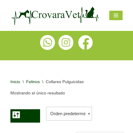
Ir
al
contenido
Inicio
\
Felinos
\
Collares Pulguicidas
Mostrando el único resultado