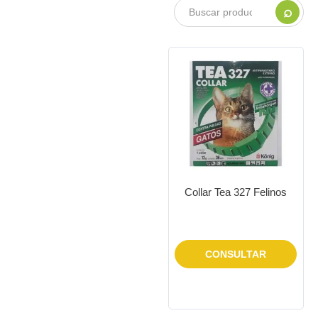
⌕
Collar Tea 327 Felinos
CONSULTAR