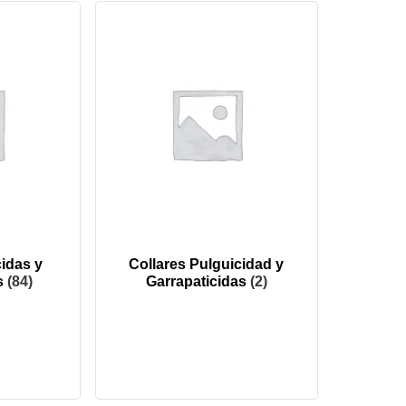
cidas y
Collares Pulguicidad y
s
(84)
Garrapaticidas
(2)