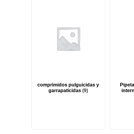
comprimidos pulguicidas y
Pipeta
garrapaticidas
(9)
inter