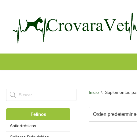
Ir
al
contenido
Inicio
\
Suplementos par
Felinos
Antiartrósicos