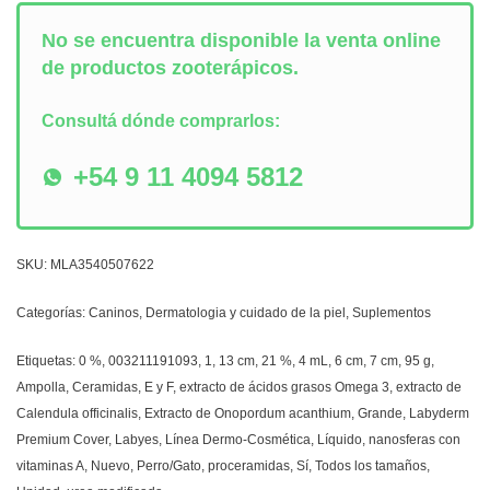
No se encuentra disponible la venta online
de productos zooterápicos.
Consultá dónde comprarlos:
+54 9 11 4094 5812
SKU:
MLA3540507622
Categorías:
Caninos
,
Dermatologia y cuidado de la piel
,
Suplementos
Etiquetas:
0 %
,
003211191093
,
1
,
13 cm
,
21 %
,
4 mL
,
6 cm
,
7 cm
,
95 g
,
Ampolla
,
Ceramidas
,
E y F
,
extracto de ácidos grasos Omega 3
,
extracto de
Calendula officinalis
,
Extracto de Onopordum acanthium
,
Grande
,
Labyderm
Premium Cover
,
Labyes
,
Línea Dermo-Cosmética
,
Líquido
,
nanosferas con
vitaminas A
,
Nuevo
,
Perro/Gato
,
proceramidas
,
Sí
,
Todos los tamaños
,