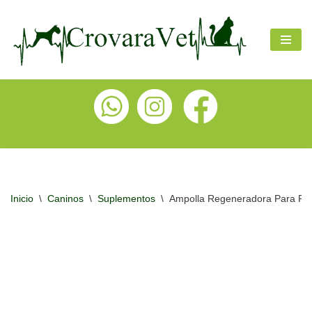
Ir
al
contenido
Inicio
\
Caninos
\
Suplementos
\
Ampolla Regeneradora Para Per