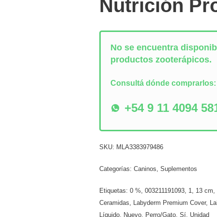
Nutrición Pr
No se encuentra disponibl
productos zooterápicos.
Consultá dónde comprarlos
+54 9 11 4094 58
SKU:
MLA3383979486
Categorías:
Caninos
,
Suplementos
Etiquetas:
0 %
,
003211191093
,
1
,
13 cm
Ceramidas
,
Labyderm Premium Cover
,
La
Líquido
,
Nuevo
,
Perro/Gato
,
Sí
,
Unidad