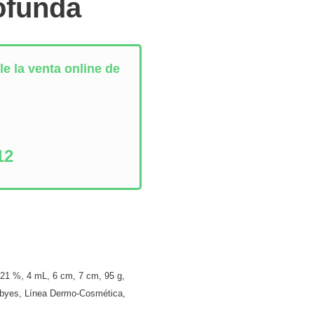
ofunda
e la venta online de
:
12
,
21 %
,
4 mL
,
6 cm
,
7 cm
,
95 g
,
byes
,
Línea Dermo-Cosmética
,