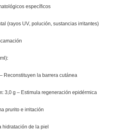
atológicos específicos
l (rayos UV, polución, sustancias irritantes)
escamación
ml):
– Reconstituyen la barrera cutánea
: 3,0 g – Estimula regeneración epidérmica
a prurito e irritación
 hidratación de la piel