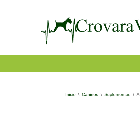
Ir
al
contenido
Inicio
\
Caninos
\
Suplementos
\
A