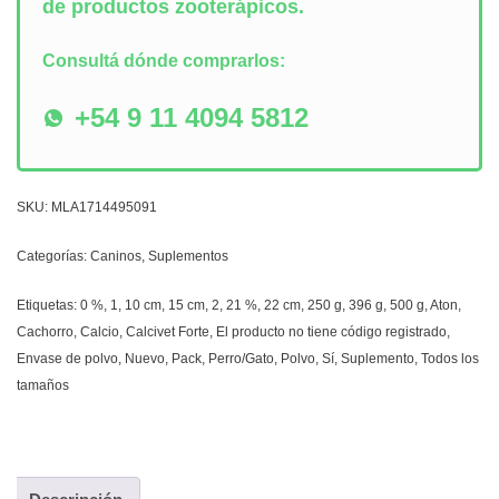
de productos zooterápicos.
Consultá dónde comprarlos:
+54 9 11 4094 5812
SKU:
MLA1714495091
Categorías:
Caninos
,
Suplementos
Etiquetas:
0 %
,
1
,
10 cm
,
15 cm
,
2
,
21 %
,
22 cm
,
250 g
,
396 g
,
500 g
,
Aton
,
Cachorro
,
Calcio
,
Calcivet Forte
,
El producto no tiene código registrado
,
Envase de polvo
,
Nuevo
,
Pack
,
Perro/Gato
,
Polvo
,
Sí
,
Suplemento
,
Todos los
tamaños