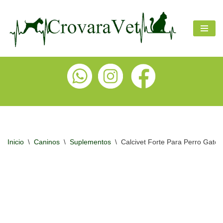
Ir
al
contenido
Inicio
\
Caninos
\
Suplementos
\
Calcivet Forte Para Perro Gato 