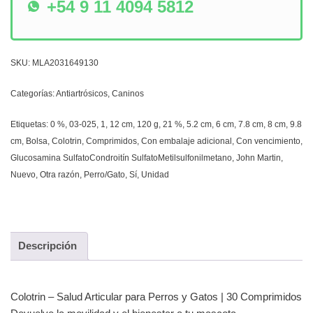
+54 9 11 4094 5812
SKU:
MLA2031649130
Categorías:
Antiartrósicos
,
Caninos
Etiquetas:
0 %
,
03-025
,
1
,
12 cm
,
120 g
,
21 %
,
5.2 cm
,
6 cm
,
7.8 cm
,
8 cm
,
9.8
cm
,
Bolsa
,
Colotrin
,
Comprimidos
,
Con embalaje adicional
,
Con vencimiento
,
Glucosamina SulfatoCondroitín SulfatoMetilsulfonilmetano
,
John Martin
,
Nuevo
,
Otra razón
,
Perro/Gato
,
Sí
,
Unidad
Descripción
Colotrin – Salud Articular para Perros y Gatos | 30 Comprimidos