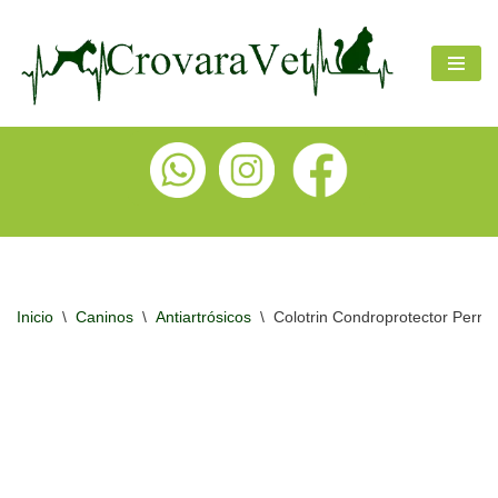
Ir
al
contenido
Inicio
\
Caninos
\
Antiartrósicos
\
Colotrin Condroprotector Perr