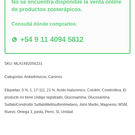
No se encuentra disponible la venta online
de productos zooterápicos.
Consultá dónde comprarlos:
+54 9 11 4094 5812
SKU:
MLA1492056231
Categorías:
Antiartrósicos
,
Caninos
Etiquetas:
0 %
,
1
,
17-111
,
21 %
,
Acido hialuronico
,
Colotrin
,
Condroitina
,
El
producto no tiene código registrado
,
Glucosamina
,
Glucosamina
SulfatoCondroitín SulfatoMetilsulfonilmetano
,
John Martin
,
Magnesio
,
MSM
,
Nuevo
,
Omega 3
,
pasta
,
Perro
,
Sí
,
Unidad