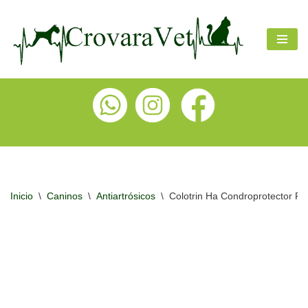
Ir
al
contenido
Inicio
\
Caninos
\
Antiartrósicos
\
Colotrin Ha Condroprotector Pa