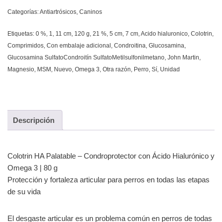
Categorías:
Antiartrósicos
,
Caninos
Etiquetas:
0 %
,
1
,
11 cm
,
120 g
,
21 %
,
5 cm
,
7 cm
,
Acido hialuronico
,
Colotrin
,
Comprimidos
,
Con embalaje adicional
,
Condroitina
,
Glucosamina
,
Glucosamina SulfatoCondroitín SulfatoMetilsulfonilmetano
,
John Martin
,
Magnesio
,
MSM
,
Nuevo
,
Omega 3
,
Otra razón
,
Perro
,
Sí
,
Unidad
Descripción
Colotrin HA Palatable – Condroprotector con Ácido Hialurónico y
Omega 3 | 80 g
Protección y fortaleza articular para perros en todas las etapas
de su vida
El desgaste articular es un problema común en perros de todas