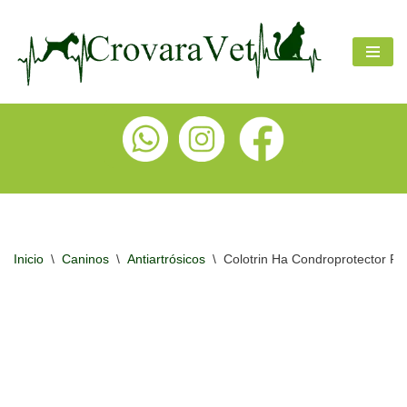
Ir
al
contenido
Inicio
\
Caninos
\
Antiartrósicos
\
Colotrin Ha Condroprotector Pa