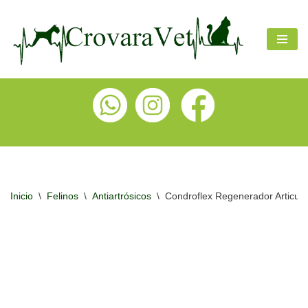
Ir
al
contenido
Inicio
\
Felinos
\
Antiartrósicos
\
Condroflex Regenerador Articul