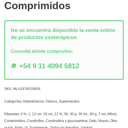
Comprimidos
No se encuentra disponible la venta online
de productos zooterápicos.
Consultá dónde comprarlos:
+54 9 11 4094 5812
SKU:
MLA1878518959
Categorías:
Antiartrósicos
,
Felinos
,
Suplementos
Etiquetas:
0 %
,
1
,
12 cm
,
19 cm
,
21 %
,
30
,
30 g
,
30 mL
,
60 g
,
7 cm
,
Afford
,
Comprimidos
,
Condroflex
,
Condroitina y glucosamina
,
Gato
,
Nuevo
,
Otra
razón
,
Pollo
,
Sí
,
Suplemento
,
Todos los tamaños
,
Unidad