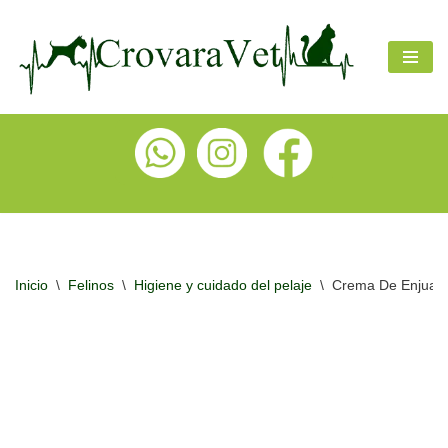
Ir
al
contenido
Inicio
\
Felinos
\
Higiene y cuidado del pelaje
\
Crema De Enjuag