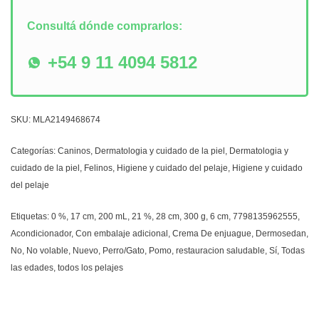
Consultá dónde comprarlos:
+54 9 11 4094 5812
SKU:
MLA2149468674
Categorías:
Caninos
,
Dermatologia y cuidado de la piel
,
Dermatologia y
cuidado de la piel
,
Felinos
,
Higiene y cuidado del pelaje
,
Higiene y cuidado
del pelaje
Etiquetas:
0 %
,
17 cm
,
200 mL
,
21 %
,
28 cm
,
300 g
,
6 cm
,
7798135962555
,
Acondicionador
,
Con embalaje adicional
,
Crema De enjuague
,
Dermosedan
,
No
,
No volable
,
Nuevo
,
Perro/Gato
,
Pomo
,
restauracion saludable
,
Sí
,
Todas
las edades
,
todos los pelajes