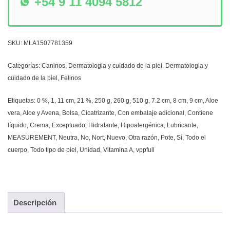
+54 9 11 4094 5812
SKU:
MLA1507781359
Categorías:
Caninos
,
Dermatologia y cuidado de la piel
,
Dermatologia y
cuidado de la piel
,
Felinos
Etiquetas:
0 %
,
1
,
11 cm
,
21 %
,
250 g
,
260 g
,
510 g
,
7.2 cm
,
8 cm
,
9 cm
,
Aloe
vera
,
Aloe y Avena
,
Bolsa
,
Cicatrizante
,
Con embalaje adicional
,
Contiene
líquido
,
Crema
,
Exceptuado
,
Hidratante
,
Hipoalergénica
,
Lubricante
,
MEASUREMENT
,
Neutra
,
No
,
Nort
,
Nuevo
,
Otra razón
,
Pote
,
Sí
,
Todo el
cuerpo
,
Todo tipo de piel
,
Unidad
,
Vitamina A
,
vppfull
Descripción