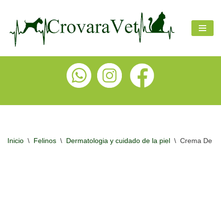
Ir
al
contenido
Inicio
\
Felinos
\
Dermatologia y cuidado de la piel
\
Crema De Ord