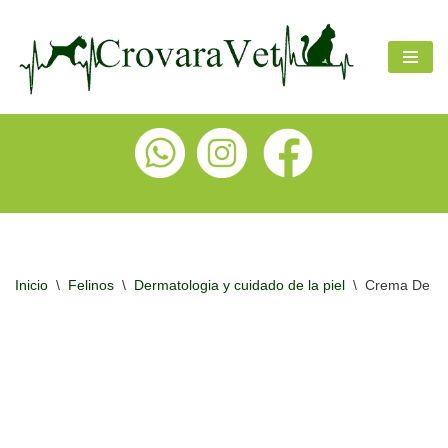
Ir
al
contenido
Inicio
\
Felinos
\
Dermatologia y cuidado de la piel
\
Crema De Ord