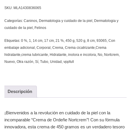
SKU:
MLA1430836065
Categorías:
Caninos
,
Dermatologia y cuidado de la piel
,
Dermatologia y
cuidado de la piel
,
Felinos
Etiquetas:
0 %
,
1
,
14 cm
,
17 cm
,
21 %
,
450 g
,
520 g
,
8 cm
,
93065
,
Con
embalaje adicional
,
Corporal
,
Crema
,
Crema cicatrizante,Crema
hidratante,crema lubricante
,
Hidratante
,
inolora e incolora
,
No
,
Nortcrem
,
Nuevo
,
Otra razón
,
Sí
,
Tubo
,
Unidad
,
vppfull
Descripción
¡Bienvenidos a la revolución en cuidado de la piel con la
incomparable “Crema de Ordeñe Nortcrem”! Con su fórmula
innovadora, esta crema de 450 gramos es un verdadero tesoro