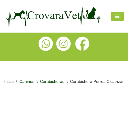
Ir
al
contenido
Inicio
\
Caninos
\
Curabicheras
\
Curabichera Perros Cicatrizant