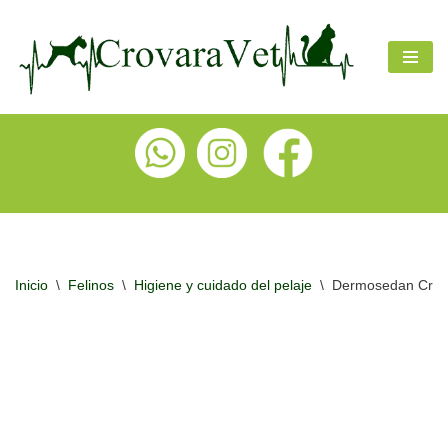
Ir
al
contenido
Inicio
\
Felinos
\
Higiene y cuidado del pelaje
\
Dermosedan Crema