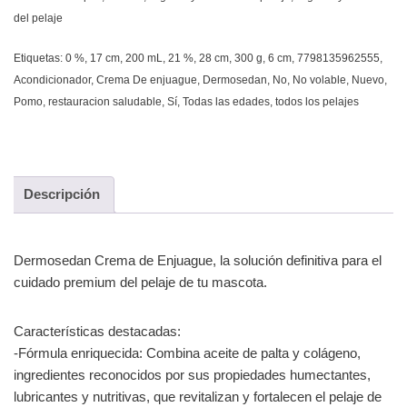
del pelaje
Etiquetas:
0 %
,
17 cm
,
200 mL
,
21 %
,
28 cm
,
300 g
,
6 cm
,
7798135962555
,
Acondicionador
,
Crema De enjuague
,
Dermosedan
,
No
,
No volable
,
Nuevo
,
Pomo
,
restauracion saludable
,
Sí
,
Todas las edades
,
todos los pelajes
Descripción
Dermosedan Crema de Enjuague, la solución definitiva para el
cuidado premium del pelaje de tu mascota.
Características destacadas:
-Fórmula enriquecida: Combina aceite de palta y colágeno,
ingredientes reconocidos por sus propiedades humectantes,
lubricantes y nutritivas, que revitalizan y fortalecen el pelaje de