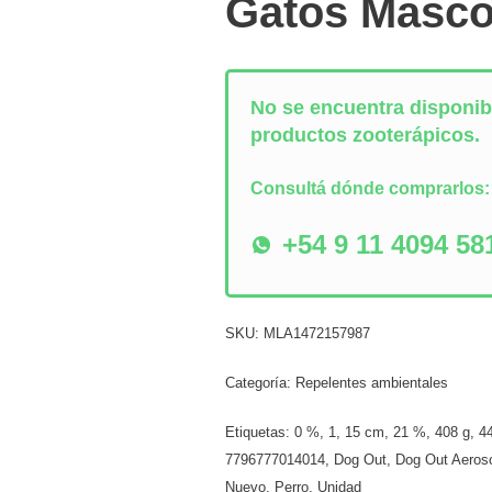
Gatos Masco
No se encuentra disponibl
productos zooterápicos.
Consultá dónde comprarlos
+54 9 11 4094 58
SKU:
MLA1472157987
Categoría:
Repelentes ambientales
Etiquetas:
0 %
,
1
,
15 cm
,
21 %
,
408 g
,
4
7796777014014
,
Dog Out
,
Dog Out Aeros
Nuevo
,
Perro
,
Unidad