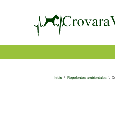
Ir
al
contenido
Inicio
\
Repelentes ambientales
\
D