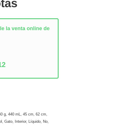
tas
e la venta online de
:
12
40 g
,
440 mL
,
45 cm
,
62 cm
,
ol
,
Gato
,
Interior
,
Líquido
,
No
,