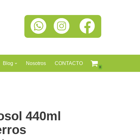
Blog
Nosotros
CONTACTO
0
osol 440ml
erros