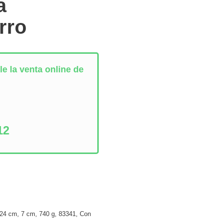
a
rro
e la venta online de
:
12
24 cm
,
7 cm
,
740 g
,
83341
,
Con