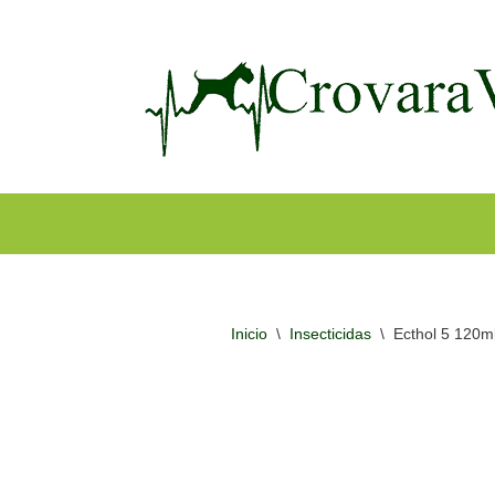
Ir
al
contenido
Inicio
\
Insecticidas
\
Ecthol 5 120m