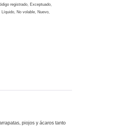
ódigo registrado
,
Exceptuado
,
,
Líquido
,
No volable
,
Nuevo
,
arrapatas, piojos y ácaros tanto