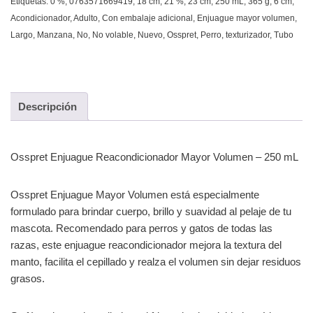
Etiquetas:
0 %
,
0763571669419
,
18 cm
,
21 %
,
23 cm
,
250 mL
,
365 g
,
6 cm
,
Acondicionador
,
Adulto
,
Con embalaje adicional
,
Enjuague mayor volumen
,
Largo
,
Manzana
,
No
,
No volable
,
Nuevo
,
Osspret
,
Perro
,
texturizador
,
Tubo
Descripción
Osspret Enjuague Reacondicionador Mayor Volumen – 250 mL
Osspret Enjuague Mayor Volumen está especialmente
formulado para brindar cuerpo, brillo y suavidad al pelaje de tu
mascota. Recomendado para perros y gatos de todas las
razas, este enjuague reacondicionador mejora la textura del
manto, facilita el cepillado y realza el volumen sin dejar residuos
grasos.