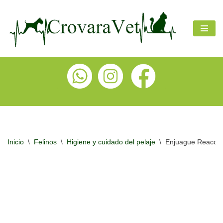
Ir
al
contenido
Inicio
\
Felinos
\
Higiene y cuidado del pelaje
\
Enjuague Reacon