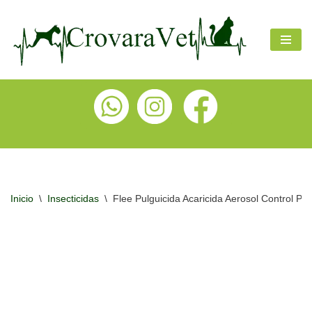
Ir
al
contenido
Inicio
\
Insecticidas
\
Flee Pulguicida Acaricida Aerosol Control Pu