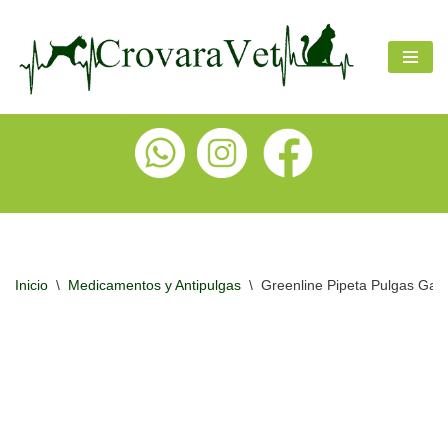
Ir
al
contenido
Inicio
\
Medicamentos y Antipulgas
\
Greenline Pipeta Pulgas Gar