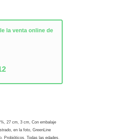
e la venta online de
:
12
 %
,
27 cm
,
3 cm
,
Con embalaje
istrado
,
en la foto
,
GreenLine
o
,
Probióticos
,
Todas las edades
,