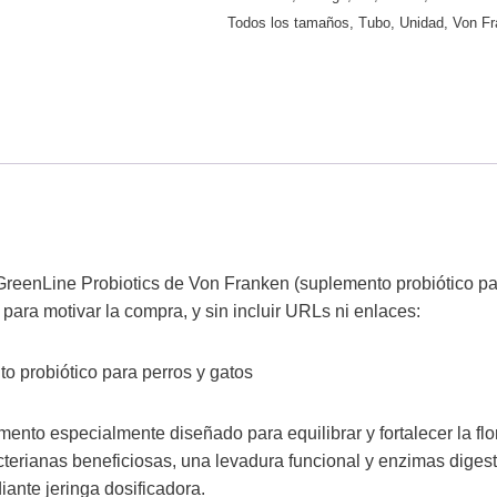
Todos los tamaños
,
Tubo
,
Unidad
,
Von F
GreenLine Probiotics de Von Franken (suplemento probiótico par
 para motivar la compra, y sin incluir URLs ni enlaces:
o probiótico para perros y gatos
nto especialmente diseñado para equilibrar y fortalecer la flor
erianas beneficiosas, una levadura funcional y enzimas digest
iante jeringa dosificadora.