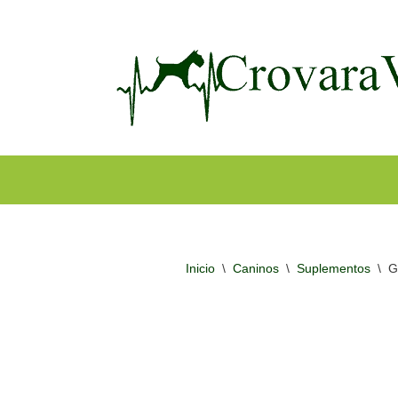
Ir
al
contenido
Inicio
\
Caninos
\
Suplementos
\
G