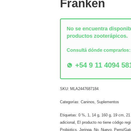
Franken
No se encuentra disponibl
productos zooterápicos.
Consultá dónde comprarlos
+54 9 11 4094 58
SKU:
MLA2447687184
Categorías:
Caninos
,
Suplementos
Etiquetas:
0 %
,
1
,
14 g
,
160 g
,
19 cm
,
21
adicional
,
El producto no tiene código reg
Probiotics
,
Jeringa
,
No
,
Nuevo
,
Perro/Gat