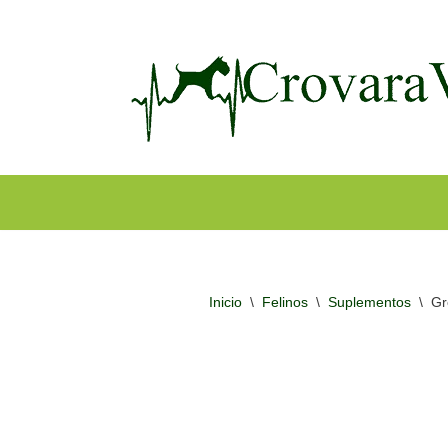
Ir
al
contenido
Inicio
\
Felinos
\
Suplementos
\
Gr