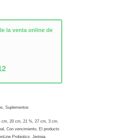
e la venta online de
:
12
os
,
Suplementos
6 cm
,
20 cm
,
21 %
,
27 cm
,
3 cm
,
nal
,
Con vencimiento
,
El producto
enLine Probiotics
,
Jeringa
,