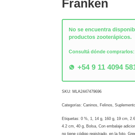
Franken
No se encuentra disponibl
productos zooterápicos.
Consultá dónde comprarlos
+54 9 11 4094 58
SKU:
MLA2447479696
Categorías:
Caninos
,
Felinos
,
Suplement
Etiquetas:
0 %
,
1
,
14 g
,
160 g
,
19 cm
,
2.
4.2 cm
,
40 g
,
Bolsa
,
Con embalaje adicio
no tiene código registrado
,
en la foto
,
Gre