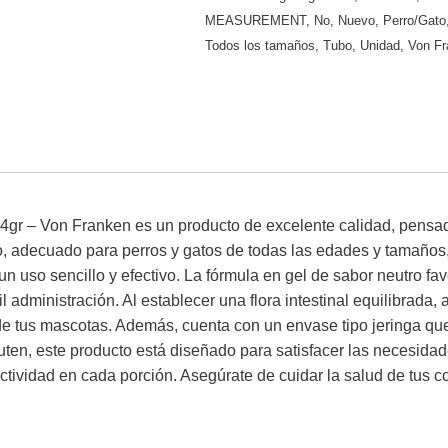
MEASUREMENT
,
No
,
Nuevo
,
Perro/Gato
Todos los tamaños
,
Tubo
,
Unidad
,
Von F
14gr – Von Franken es un producto de excelente calidad, pensad
, adecuado para perros y gatos de todas las edades y tamaños,
n uso sencillo y efectivo. La fórmula en gel de sabor neutro fa
l administración. Al establecer una flora intestinal equilibrada,
de tus mascotas. Además, cuenta con un envase tipo jeringa que 
uten, este producto está diseñado para satisfacer las necesidad
ectividad en cada porción. Asegúrate de cuidar la salud de tus