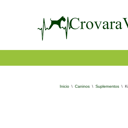
Ir
al
contenido
Inicio
\
Caninos
\
Suplementos
\
K