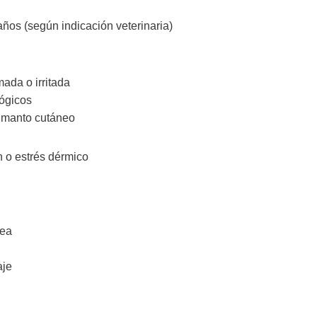
años (según indicación veterinaria)
ada o irritada
lógicos
l manto cutáneo
n o estrés dérmico
nea
aje