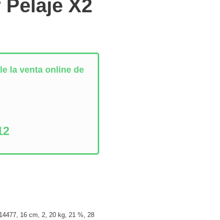
 Pelaje X2
e la venta online de
:
12
14477
,
16 cm
,
2
,
20 kg
,
21 %
,
28