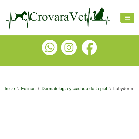
Ir
al
contenido
Inicio
\
Felinos
\
Dermatologia y cuidado de la piel
\
Labyderm Sh