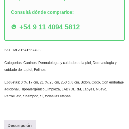
Consultá dónde comprarlos:
+54 9 11 4094 5812
SKU:
MLA1541567493
Categorías:
Caninos
,
Dermatologia y cuidado de la piel
,
Dermatologia y
cuidado de la piel
,
Felinos
Etiquetas:
0 %
,
17 cm
,
21 %
,
23 cm
,
250 g
,
8 cm
,
Bidón
,
Coco
,
Con embalaje
adicional
,
Hipoalergénico,Limpieza
,
LABYDERM
,
Labyes
,
Nuevo
,
Perro/Gato
,
Shampoo
,
Sí
,
todas las etapas
Descripción