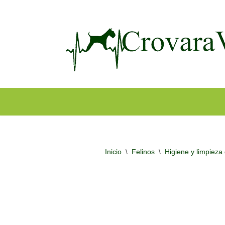
Ir
al
contenido
Inicio
\
Felinos
\
Higiene y limpieza