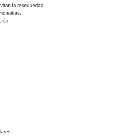
vitan la resequedad.
molestias.
ción.
lares.