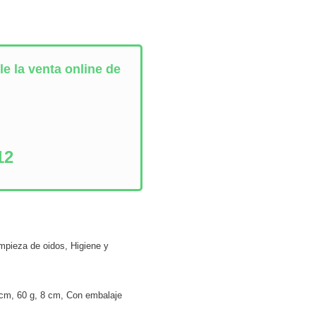
e la venta online de
:
12
impieza de oidos
,
Higiene y
 cm
,
60 g
,
8 cm
,
Con embalaje