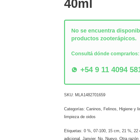
40ml
No se encuentra disponibl
productos zooterápicos.
Consultá dónde comprarlos
+54 9 11 4094 58
SKU:
MLA1482701659
Categorías:
Caninos
,
Felinos
,
Higiene y l
limpieza de oidos
Etiquetas:
0 %
,
07-100
,
15 cm
,
21 %
,
22
adicional
,
Janvier
,
No
,
Nuevo
,
Otra razón