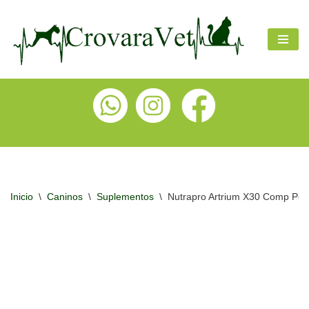
Ir
al
contenido
Inicio
\
Caninos
\
Suplementos
\
Nutrapro Artrium X30 Comp Perr