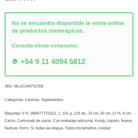
No se encuentra disponible la venta online
de productos zooterápicos.
Consultá dónde comprarlos:
+54 9 11 4094 5812
SKU:
MLA2146752358
Categorías:
Caninos
,
Suplementos
Etiquetas:
0 %
,
096877751022
,
1
,
101 g
,
120 mL
,
15 cm
,
20 cm
,
21 %
,
8 cm
,
Calcio
,
Carbonato de calcio
,
Con embalaje adicional
,
Konig
,
Líquido
,
Nuevo
,
Nutrical
,
Perro
,
Sí
,
todas las etapas
,
Todos los tamaños
,
Unidad