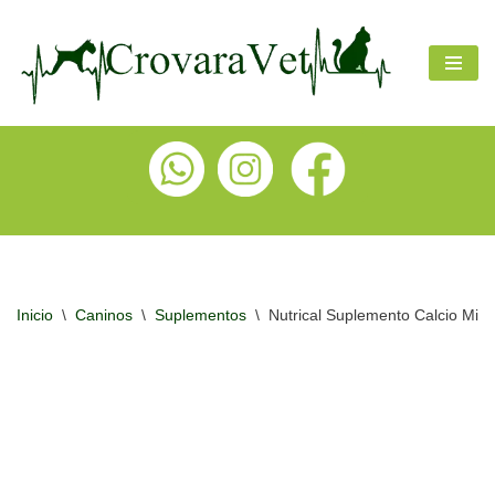
Ir
al
contenido
Inicio
\
Caninos
\
Suplementos
\
Nutrical Suplemento Calcio Min