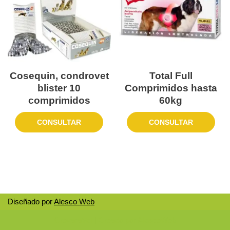
Cosequin, condrovet
Total Full
blister 10
Comprimidos hasta
comprimidos
60kg
CONSULTAR
CONSULTAR
Diseñado por
Alesco Web
CrovaraVet
| Creado por
AlescoWeb