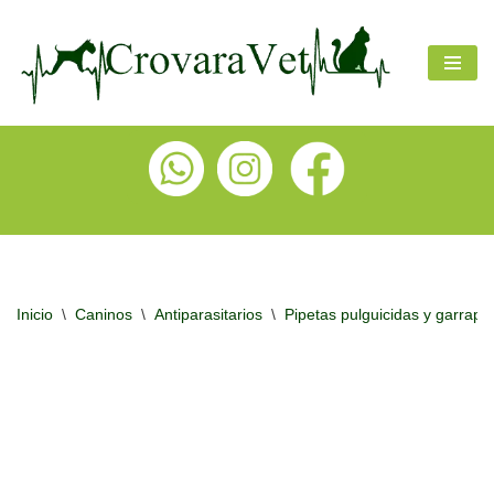
Ir
al
contenido
Inicio
\
Caninos
\
Antiparasitarios
\
Pipetas pulguicidas y garrapat