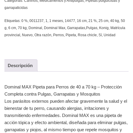
Categorías:
Caninos
,
Medicamentos y Antipulgas
,
Pipetas pulguicidas y
garrapaticidas
Etiquetas:
0 %
,
0011237
,
1
,
1 meses
,
14477
,
16 cm
,
21 %
,
25 cm
,
40 kg
,
50
g
,
6 cm
,
70 kg
,
Dominal
,
Dominal Max
,
Garrapatas,Pulgas
,
Konig
,
Matrícula
provincial
,
Nuevo
,
Otra razón
,
Perros
,
Pipeta
,
Rosa chicle
,
Sí
,
Unidad
Descripción
Dominal MAX Pipeta para Perros de 40 a 70 kg – Protección
Completa contra Pulgas, Garrapatas y Mosquitos
Los parásitos externos pueden afectar gravemente la salud y el
bienestar de tu perro, causando alergias, irritaciones y
transmitiendo enfermedades. Dominal MAX es una pipeta de
acción tópica y efecto ambiental, diseñada para eliminar pulgas,
garrapatas y piojos, al mismo tiempo que repele mosquitos y