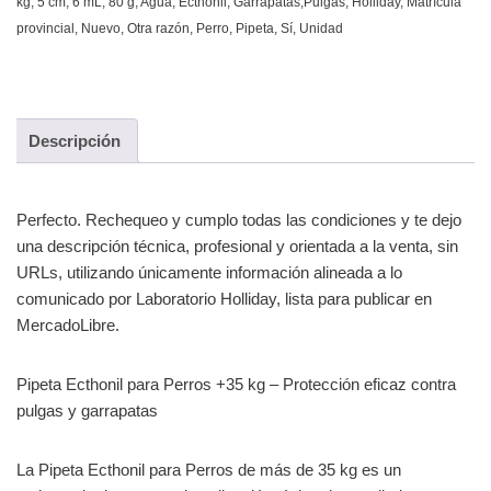
kg
,
5 cm
,
6 mL
,
80 g
,
Agua
,
Ecthonil
,
Garrapatas,Pulgas
,
Holliday
,
Matrícula
provincial
,
Nuevo
,
Otra razón
,
Perro
,
Pipeta
,
Sí
,
Unidad
Descripción
Perfecto. Rechequeo y cumplo todas las condiciones y te dejo
una descripción técnica, profesional y orientada a la venta, sin
URLs, utilizando únicamente información alineada a lo
comunicado por Laboratorio Holliday, lista para publicar en
MercadoLibre.
Pipeta Ecthonil para Perros +35 kg – Protección eficaz contra
pulgas y garrapatas
La Pipeta Ecthonil para Perros de más de 35 kg es un