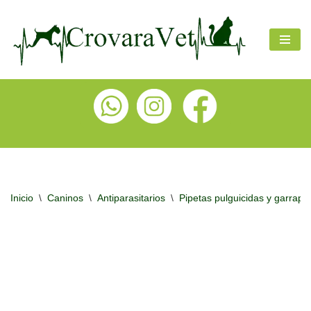
Ir
al
contenido
Inicio
\
Caninos
\
Antiparasitarios
\
Pipetas pulguicidas y garrapat