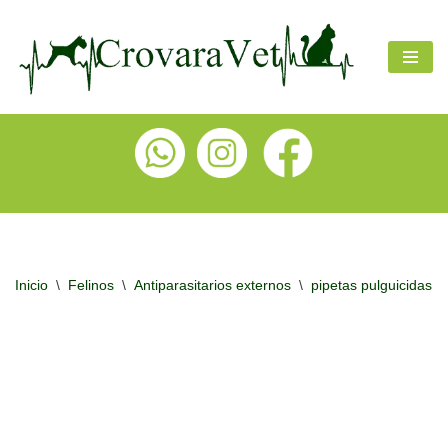
Ir
al
contenido
Inicio
\
Felinos
\
Antiparasitarios externos
\
pipetas pulguicidas y