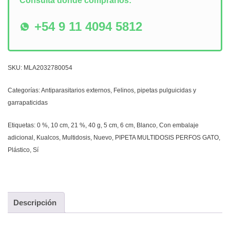
Consultá dónde comprarlos:
+54 9 11 4094 5812
SKU:
MLA2032780054
Categorías:
Antiparasitarios externos
,
Felinos
,
pipetas pulguicidas y
garrapaticidas
Etiquetas:
0 %
,
10 cm
,
21 %
,
40 g
,
5 cm
,
6 cm
,
Blanco
,
Con embalaje
adicional
,
Kualcos
,
Multidosis
,
Nuevo
,
PIPETA MULTIDOSIS PERFOS GATO
,
Plástico
,
Sí
Descripción