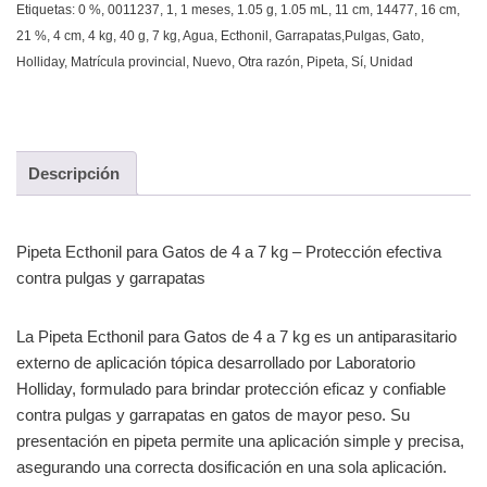
Etiquetas:
0 %
,
0011237
,
1
,
1 meses
,
1.05 g
,
1.05 mL
,
11 cm
,
14477
,
16 cm
,
21 %
,
4 cm
,
4 kg
,
40 g
,
7 kg
,
Agua
,
Ecthonil
,
Garrapatas,Pulgas
,
Gato
,
Holliday
,
Matrícula provincial
,
Nuevo
,
Otra razón
,
Pipeta
,
Sí
,
Unidad
Descripción
Pipeta Ecthonil para Gatos de 4 a 7 kg – Protección efectiva
contra pulgas y garrapatas
La Pipeta Ecthonil para Gatos de 4 a 7 kg es un antiparasitario
externo de aplicación tópica desarrollado por Laboratorio
Holliday, formulado para brindar protección eficaz y confiable
contra pulgas y garrapatas en gatos de mayor peso. Su
presentación en pipeta permite una aplicación simple y precisa,
asegurando una correcta dosificación en una sola aplicación.