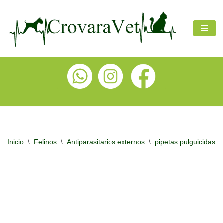
Ir
al
contenido
Inicio
\
Felinos
\
Antiparasitarios externos
\
pipetas pulguicidas y