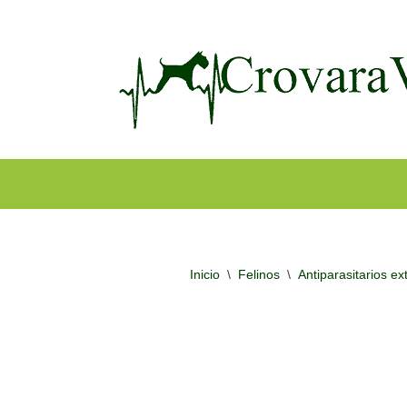
Ir
al
contenido
Inicio
\
Felinos
\
Antiparasitarios ex