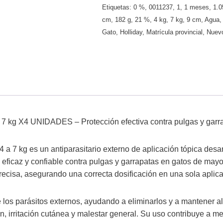
Etiquetas:
0 %
,
0011237
,
1
,
1 meses
,
1.0
cm
,
182 g
,
21 %
,
4 kg
,
7 kg
,
9 cm
,
Agua
Gato
,
Holliday
,
Matrícula provincial
,
Nuev
a 7 kg X4 UNIDADES – Protección efectiva contra pulgas y garr
 a 7 kg es un antiparasitario externo de aplicación tópica desar
 eficaz y confiable contra pulgas y garrapatas en gatos de may
recisa, asegurando una correcta dosificación en una sola aplica
 los parásitos externos, ayudando a eliminarlos y a mantener al 
 irritación cutánea y malestar general. Su uso contribuye a mej