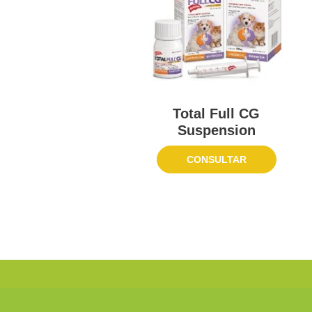
Total Full CG
Suspension
CONSULTAR
CrovaraVet
| Creado por
AlescoWeb