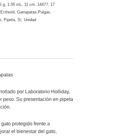
5 g
,
1.05 mL
,
11 cm
,
14477
,
17
,
Ecthonil
,
Garrapatas,Pulgas
,
o
,
Pipeta
,
Sí
,
Unidad
apatas
rollado por Laboratorio Holliday,
or peso. Su presentación en pipeta
ción.
gato protegido frente a
orar el bienestar del gato,