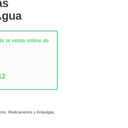
as
Agua
e la venta online de
:
12
inos
,
Medicamentos y Antipulgas
,