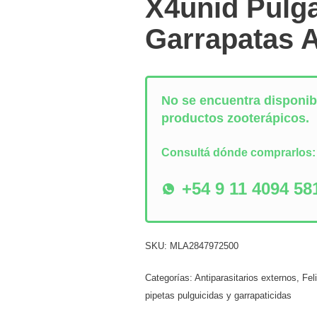
X4unid Pulg
Garrapatas 
No se encuentra disponibl
productos zooterápicos.
Consultá dónde comprarlos
+54 9 11 4094 58
SKU:
MLA2847972500
Categorías:
Antiparasitarios externos
,
Fel
pipetas pulguicidas y garrapaticidas