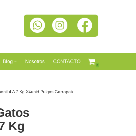
Blog
Nosotros
CONTACTO
0
honil 4 A 7 Kg X4unid Pulgas Garrapatas Agua
Gatos
 7 Kg