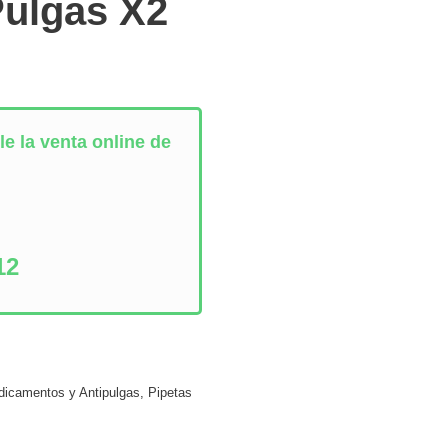
Pulgas X2
e la venta online de
:
12
icamentos y Antipulgas
,
Pipetas