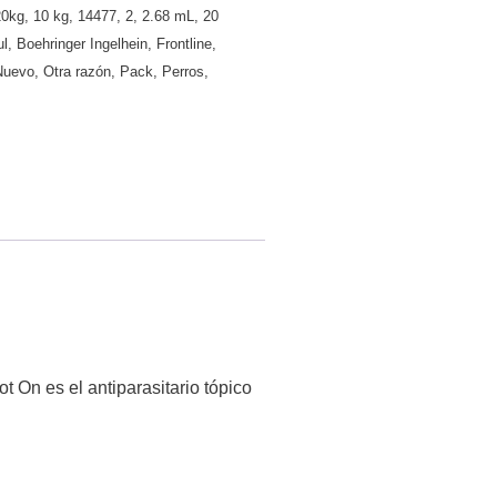
20kg
,
10 kg
,
14477
,
2
,
2.68 mL
,
20
ul
,
Boehringer Ingelhein
,
Frontline
,
Nuevo
,
Otra razón
,
Pack
,
Perros
,
t On es el antiparasitario tópico