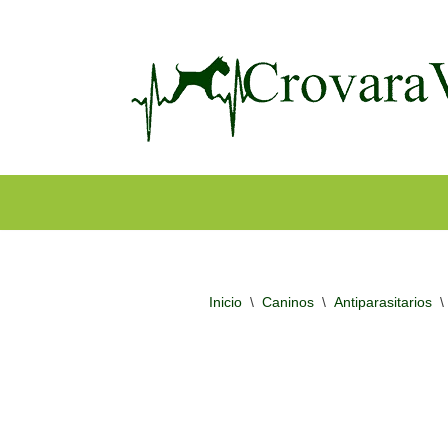
Ir
al
contenido
Inicio
\
Caninos
\
Antiparasitarios
\