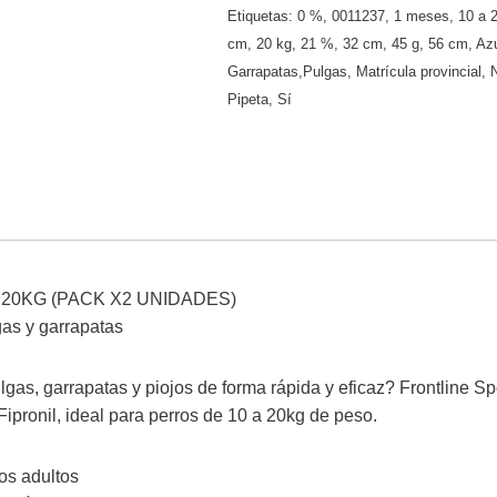
Etiquetas:
0 %
,
0011237
,
1 meses
,
10 a 
cm
,
20 kg
,
21 %
,
32 cm
,
45 g
,
56 cm
,
Az
Garrapatas,Pulgas
,
Matrícula provincial
,
Pipeta
,
Sí
0 A 20KG (PACK X2 UNIDADES)
gas y garrapatas
gas, garrapatas y piojos de forma rápida y eficaz? Frontline Spo
Fipronil, ideal para perros de 10 a 20kg de peso.
jos adultos