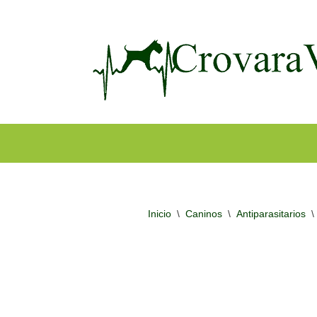
Ir
al
contenido
Inicio
\
Caninos
\
Antiparasitarios
\