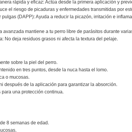
nera rápida y eficaz: Actúa desde la primera aplicación y previ
e el riesgo de picaduras y enfermedades transmitidas por est
r pulgas (DAPP): Ayuda a reducir la picazón, irritación e inflam
a avanzada mantiene a tu perro libre de parásitos durante vari
a: No deja residuos grasos ni afecta la textura del pelaje.
mente sobre la piel del perro.
contenido en tres puntos, desde la nuca hasta el lomo.
boca o mucosas.
ni después de la aplicación para garantizar la absorción.
s para una protección continua.
 de 8 semanas de edad.
mucosas.