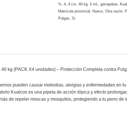
%
,
4
,
4 cm
,
40 kg
,
6 mL
,
garrapatas
,
Kua
Matrícula provincial
,
Nuevo
,
Otra razón
,
P
Pulgas
,
Sí
a 40 kg (PACK X4 unidades) – Protección Completa contra Pulg
ternos pueden causar molestias, alergias y enfermedades en tu 
atorio Kualcos es una pipeta de acción tópica y efecto prolong
más de repeler moscas y mosquitos, protegiendo a tu perro de 