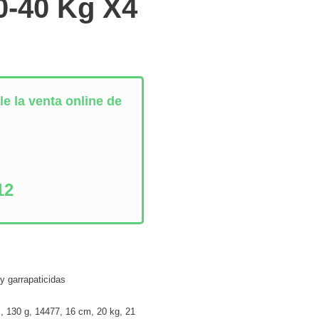
0-40 Kg X4
e la venta online de
:
12
y garrapaticidas
m
,
130 g
,
14477
,
16 cm
,
20 kg
,
21