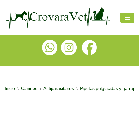
Ir
al
contenido
Inicio
\
Caninos
\
Antiparasitarios
\
Pipetas pulguicidas y garrapat