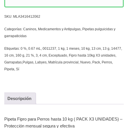
SKU:
MLA3416412062
Categorías:
Caninos
,
Medicamentos y Antipulgas
,
Pipetas pulguicidas y
garrapaticidas
Etiquetas:
0 %
,
0.67 mL
,
0011237
,
1 kg
,
1 meses
,
10 kg
,
13 cm
,
13 g
,
14477
,
16 cm
,
160 g
,
21 %
,
3
,
4 cm
,
Exceptuado
,
Fipro hasta 10kg X3 unidades
,
Garrapatas,Pulgas
,
Labyes
,
Matrícula provincial
,
Nuevo
,
Pack
,
Perros
,
Pipeta
,
Sí
Descripción
Pipeta Fipro para Perros hasta 10 kg ( PACK X3 UNIDADES) –
Protección mensual segura y efectiva