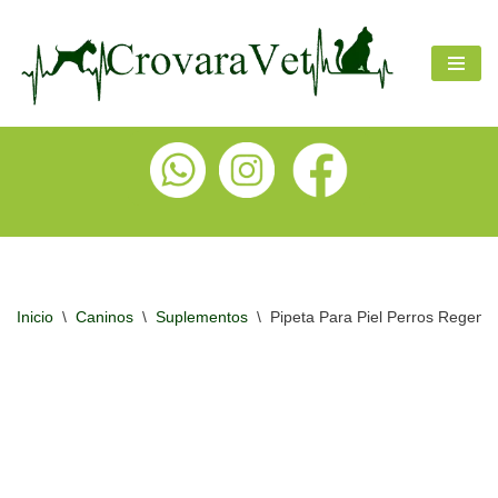
Ir
al
contenido
Inicio
\
Caninos
\
Suplementos
\
Pipeta Para Piel Perros Regen