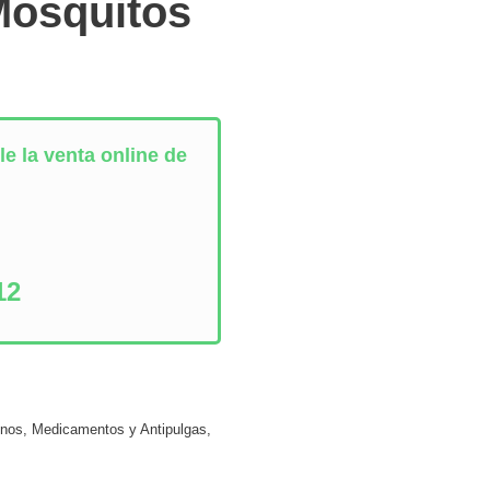
Mosquitos
e la venta online de
:
12
inos
,
Medicamentos y Antipulgas
,