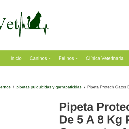
Inicio
Caninos
Felinos
Clínica Veterinaria
ternos
\
pipetas pulguicidas y garrapaticidas
\
Pipeta Protech Gatos 
Pipeta Prote
De 5 A 8 Kg 