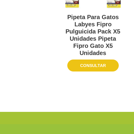
Pipeta Para Gatos
Labyes Fipro
Pulguicida Pack X5
Unidades Pipeta
Fipro Gato X5
Unidades
CONSULTAR
CrovaraVet
| Creado por
AlescoWeb