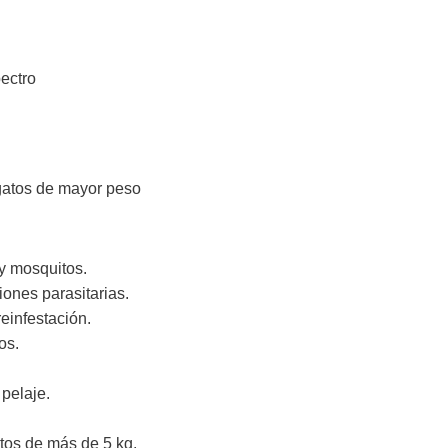
ectro
gatos de mayor peso
y mosquitos.
iones parasitarias.
reinfestación.
os.
 pelaje.
tos de más de 5 kg.