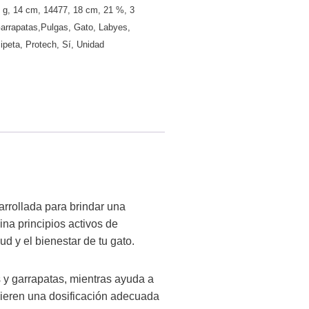
 g
,
14 cm
,
14477
,
18 cm
,
21 %
,
3
arrapatas,Pulgas
,
Gato
,
Labyes
,
ipeta
,
Protech
,
Sí
,
Unidad
arrollada para brindar una
ina principios activos de
d y el bienestar de tu gato.
s y garrapatas, mientras ayuda a
uieren una dosificación adecuada