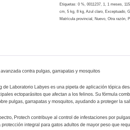
Etiquetas:
0 %
,
0011237
,
1
,
1 meses
,
115
cm
,
5 kg
,
8 kg
,
Azul claro
,
Exceptuado
,
G
Matrícula provincial
,
Nuevo
,
Otra razón
,
P
 avanzada contra pulgas, garrapatas y mosquitos
 de Laboratorio Labyes es una pipeta de aplicación tópica des
ncipales ectoparásitos que afectan a los felinos. Su fórmula comb
bre pulgas, garrapatas y mosquitos, ayudando a proteger la salu
ectro, Protech contribuye al control de infestaciones por pulga
a protección integral para gatos adultos de mayor peso que req