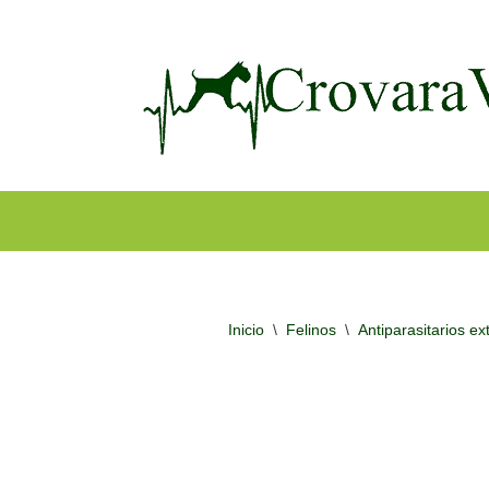
Ir
al
contenido
Inicio
\
Felinos
\
Antiparasitarios ex