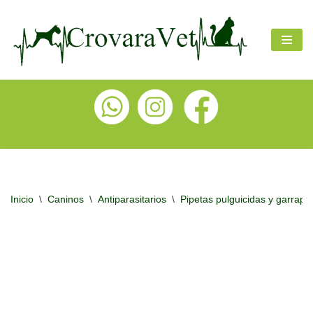
Ir
al
contenido
Inicio
\
Caninos
\
Antiparasitarios
\
Pipetas pulguicidas y garrapat