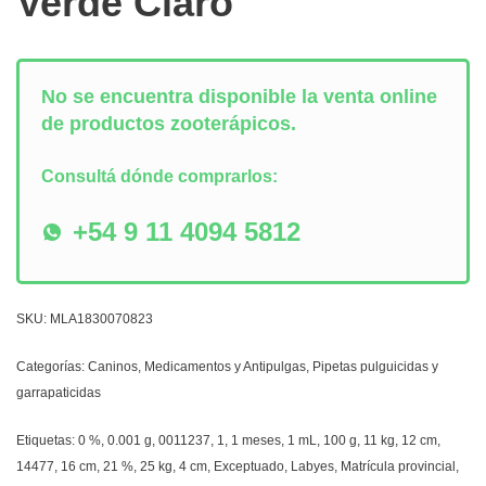
Verde Claro
No se encuentra disponible la venta online
de productos zooterápicos.
Consultá dónde comprarlos:
+54 9 11 4094 5812
SKU:
MLA1830070823
Categorías:
Caninos
,
Medicamentos y Antipulgas
,
Pipetas pulguicidas y
garrapaticidas
Etiquetas:
0 %
,
0.001 g
,
0011237
,
1
,
1 meses
,
1 mL
,
100 g
,
11 kg
,
12 cm
,
14477
,
16 cm
,
21 %
,
25 kg
,
4 cm
,
Exceptuado
,
Labyes
,
Matrícula provincial
,