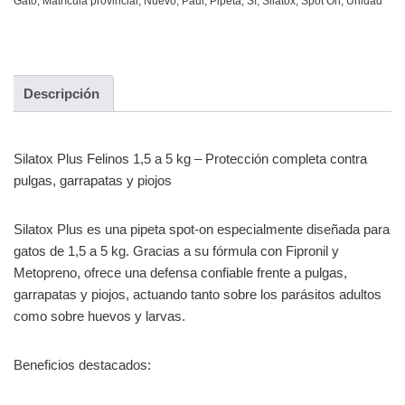
Gato
,
Matrícula provincial
,
Nuevo
,
Paul
,
Pipeta
,
Sí
,
Silatox
,
Spot On
,
Unidad
Descripción
Silatox Plus Felinos 1,5 a 5 kg – Protección completa contra
pulgas, garrapatas y piojos
Silatox Plus es una pipeta spot-on especialmente diseñada para
gatos de 1,5 a 5 kg. Gracias a su fórmula con Fipronil y
Metopreno, ofrece una defensa confiable frente a pulgas,
garrapatas y piojos, actuando tanto sobre los parásitos adultos
como sobre huevos y larvas.
Beneficios destacados: