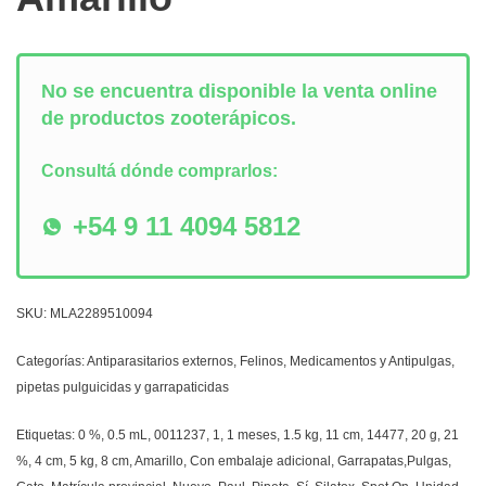
No se encuentra disponible la venta online
de productos zooterápicos.
Consultá dónde comprarlos:
+54 9 11 4094 5812
SKU:
MLA2289510094
Categorías:
Antiparasitarios externos
,
Felinos
,
Medicamentos y Antipulgas
,
pipetas pulguicidas y garrapaticidas
Etiquetas:
0 %
,
0.5 mL
,
0011237
,
1
,
1 meses
,
1.5 kg
,
11 cm
,
14477
,
20 g
,
21
%
,
4 cm
,
5 kg
,
8 cm
,
Amarillo
,
Con embalaje adicional
,
Garrapatas,Pulgas
,