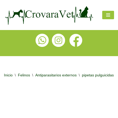
Ir
al
contenido
Inicio
\
Felinos
\
Antiparasitarios externos
\
pipetas pulguicidas y