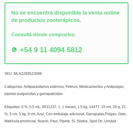
No se encuentra disponible la venta online
de productos zooterápicos.
Consultá dónde comprarlos:
+54 9 11 4094 5812
SKU:
MLA2289523088
Categorías:
Antiparasitarios externos
,
Felinos
,
Medicamentos y Antipulgas
,
pipetas pulguicidas y garrapaticidas
Etiquetas:
0 %
,
0.5 mL
,
0011237
,
1
,
1 meses
,
1.5 kg
,
14477
,
15 cm
,
20 g
,
21
%
,
5 cm
,
5 kg
,
9 cm
,
Azul
,
Con embalaje adicional
,
Garrapatas,Pulgas
,
Gato
,
Matrícula provincial
,
Nuevo
,
Paul
,
Pipeta
,
Sí
,
Silatox
,
Spot On
,
Unidad