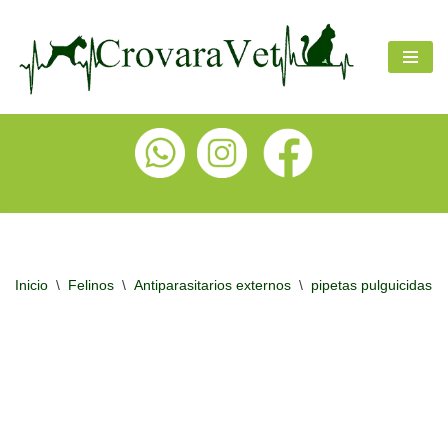
Ir
al
contenido
Inicio
\
Felinos
\
Antiparasitarios externos
\
pipetas pulguicidas y