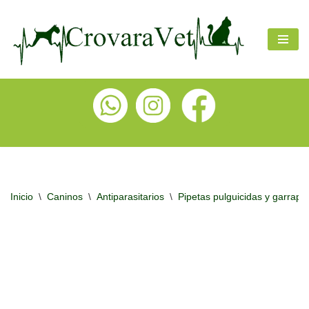
Ir
al
contenido
Inicio
\
Caninos
\
Antiparasitarios
\
Pipetas pulguicidas y garrapat