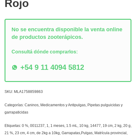
Rojo
No se encuentra disponible la venta online
de productos zooterápicos.
Consultá dónde comprarlos:
+54 9 11 4094 5812
SKU:
MLA1758859863
Categorías:
Caninos
,
Medicamentos y Antipulgas
,
Pipetas pulguicidas y
garrapaticidas
Etiquetas:
0 %
,
0011237
,
1
,
1 meses
,
1.5 mL
,
10 kg
,
14477
,
19 cm
,
2 kg
,
20 g
,
21 %
,
23 cm
,
4 cm
,
de 2kg a 10kg
,
Garrapatas,Pulgas
,
Matrícula provincial
,