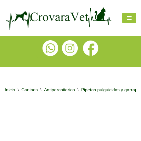
Ir
al
contenido
Inicio
\
Caninos
\
Antiparasitarios
\
Pipetas pulguicidas y garrapat