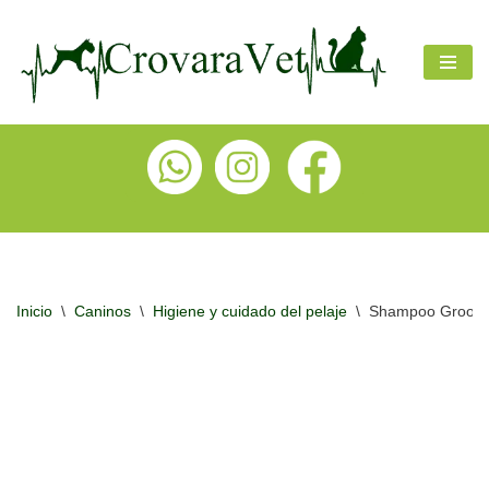
Ir
al
contenido
Inicio
\
Caninos
\
Higiene y cuidado del pelaje
\
Shampoo Groom P