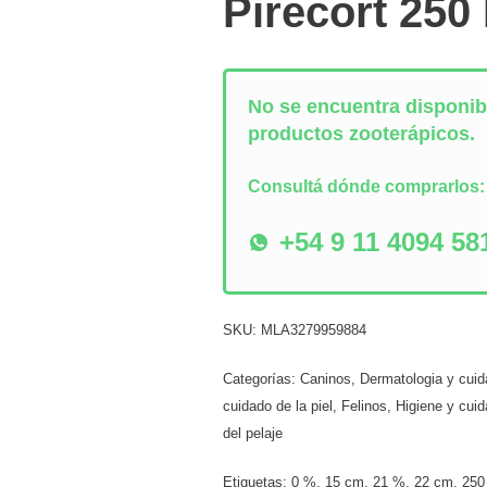
Pirecort 250
No se encuentra disponibl
productos zooterápicos.
Consultá dónde comprarlos
+54 9 11 4094 58
SKU:
MLA3279959884
Categorías:
Caninos
,
Dermatologia y cuida
cuidado de la piel
,
Felinos
,
Higiene y cuid
del pelaje
Etiquetas:
0 %
,
15 cm
,
21 %
,
22 cm
,
250