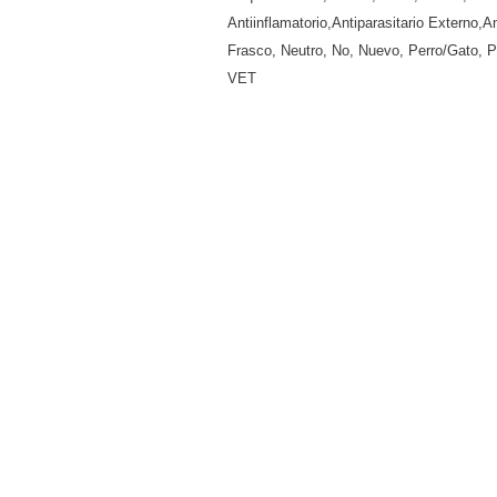
Antiinflamatorio,Antiparasitario Externo,A
Frasco
,
Neutro
,
No
,
Nuevo
,
Perro/Gato
,
P
VET