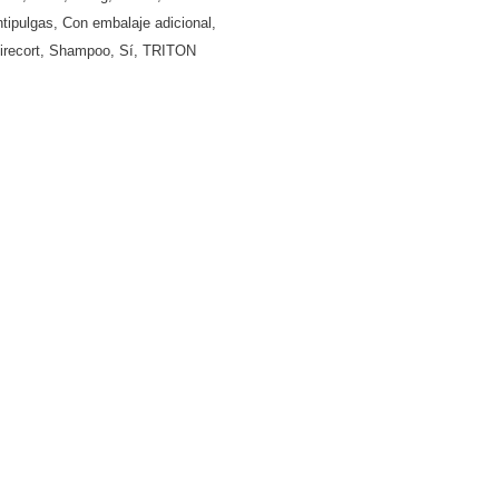
ntipulgas
,
Con embalaje adicional
,
irecort
,
Shampoo
,
Sí
,
TRITON