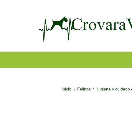
Ir
al
contenido
Inicio
\
Felinos
\
Higiene y cuidado 