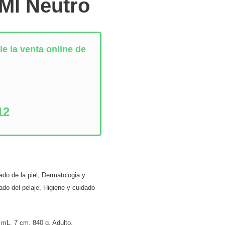
 Ml Neutro
e la venta online de
:
12
do de la piel
,
Dermatologia y
ado del pelaje
,
Higiene y cuidado
 mL
,
7 cm
,
840 g
,
Adulto
,