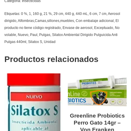
Categoría:
Insecticidas
Etiquetas:
0 %
,
1
,
160 g
,
21 %
,
29 cm
,
440 g
,
440 mL
,
6 cm
,
7 cm
,
Aerosol
dirigido
,
Alfombras,Camas,sillones,muebles
,
Con embalaje adicional
,
El
producto no tiene código registrado
,
Envase de aerosol
,
Exceptuado
,
No
volable
,
Nuevo
,
Paul
,
Pulgas
,
Silatox Ambiental Dirigido Pulguicida Anti
Pulgas 440ml
,
Silatox S
,
Unidad
Productos relacionados
Greenline Probiotics
Perro Gato 14gr –
Von Franken