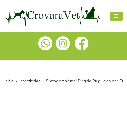
Ir
al
contenido
Inicio
\
Insecticidas
\
Silatox Ambiental Dirigido Pulguicida Anti Pu