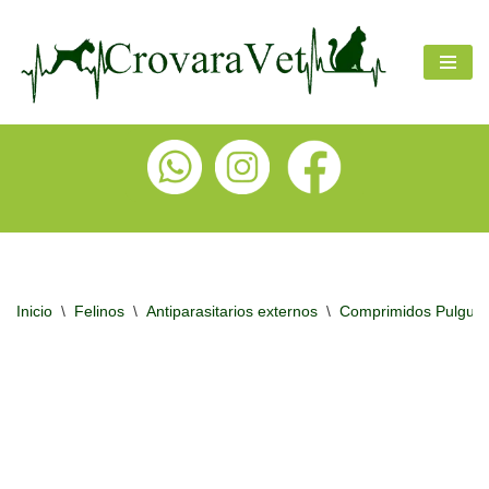
Ir
al
contenido
Inicio
\
Felinos
\
Antiparasitarios externos
\
Comprimidos Pulguic