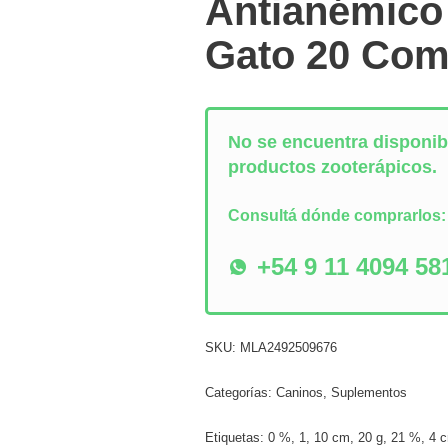
Antianémico
Gato 20 Com
No se encuentra disponibl
productos zooterápicos.
Consultá dónde comprarlos
+54 9 11 4094 58
SKU:
MLA2492509676
Categorías:
Caninos
,
Suplementos
Etiquetas:
0 %
,
1
,
10 cm
,
20 g
,
21 %
,
4 