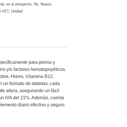
nal
,
en el prospecto
,
No
,
Nuevo
,
N VET
,
Unidad
ecíficamente para perros y
ro y/o factores hematopoyéticos.
bre, Hierro, Vitamina B12,
 un formato de tabletas, cada
e altura, asegurando un fácil
 un IVA del 21%. Además, cuenta
emento diario efectivo y seguro.