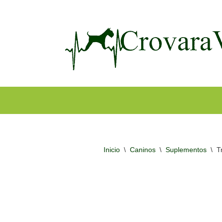
Ir
al
contenido
Inicio
\
Caninos
\
Suplementos
\
T