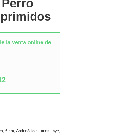
 Perro
primidos
e la venta online de
:
12
cm
,
6 cm
,
Aminoácidos
,
anemi bye
,