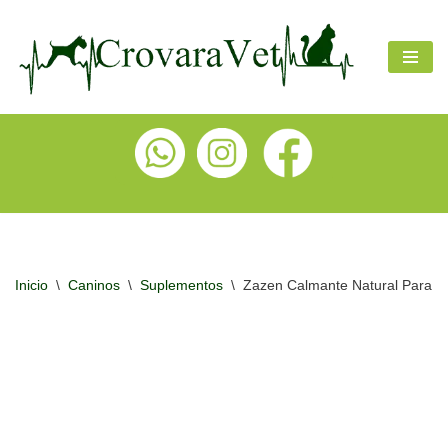
Ir
al
contenido
Inicio
\
Caninos
\
Suplementos
\
Zazen Calmante Natural Para P