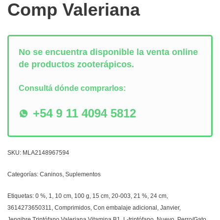
Comp Valeriana
No se encuentra disponible la venta online
de productos zooterápicos.
Consultá dónde comprarlos:
+54 9 11 4094 5812
SKU:
MLA2148967594
Categorías:
Caninos
,
Suplementos
Etiquetas:
0 %
,
1
,
10 cm
,
100 g
,
15 cm
,
20-003
,
21 %
,
24 cm
,
3614273650311
,
Comprimidos
,
Con embalaje adicional
,
Janvier
,
Jengibre,Triptófano,Valeriana,Vitamina B1
,
L-triptófano
,
Nuevo
,
Perro/Gato
,