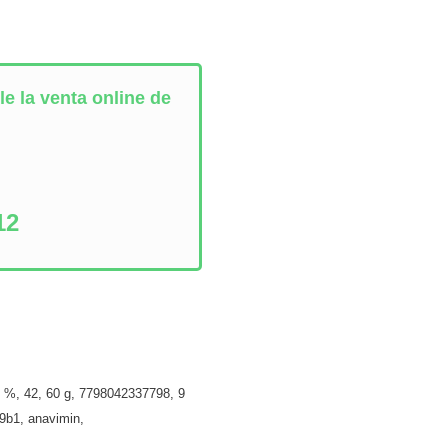
e la venta online de
:
12
1 %
,
42
,
60 g
,
7798042337798
,
9
39b1
,
anavimin
,