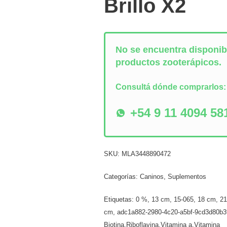
Brillo X2
No se encuentra disponibl
productos zooterápicos.
Consultá dónde comprarlos
+54 9 11 4094 58
SKU:
MLA3448890472
Categorías:
Caninos
,
Suplementos
Etiquetas:
0 %
,
13 cm
,
15-065
,
18 cm
,
2
cm
,
adc1a882-2980-4c20-a5bf-9cd3d80b
Biotina,Riboflavina,Vitamina a,Vitamina