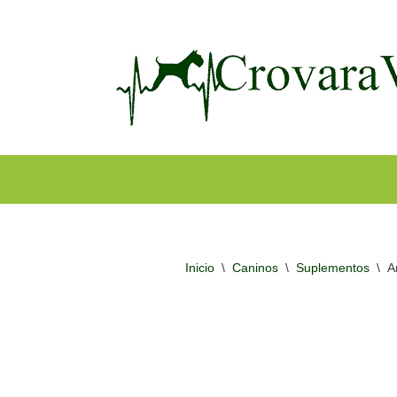
Ir
al
contenido
Inicio
\
Caninos
\
Suplementos
\
A